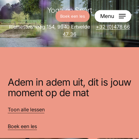
Skip
Yoga en Sport
to
Menu
Boek een les
main
content
Riemesteenweg 154, 9940 Ertvelde
+32 (0)478 66
47 36
Adem in adem uit, dit is jouw
moment op de mat
Toon alle lessen
Boek een les